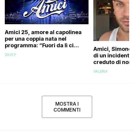
Amici 25, amore al capolinea
per una coppia nata nel
programma: “Fuori da lì ci
Amici, Simone 
siamo resi conto che…”
GIUSY
di un incidente
creduto di non 
più la mia fami
VALERIA
MOSTRA I
COMMENTI