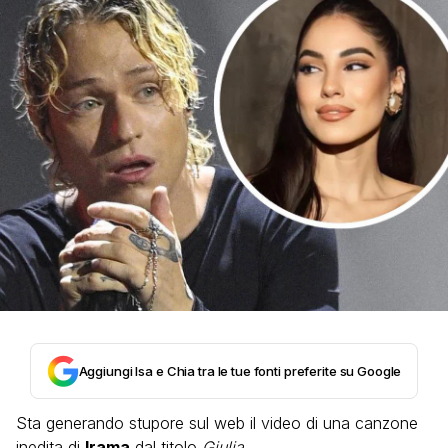
Aggiungi Isa e Chia tra le tue fonti preferite su Google
Sta generando stupore sul web il video di una canzone
inedita di
Irama
dal titolo
Giulia.