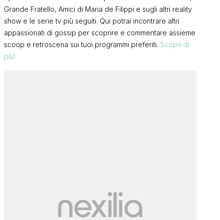
Grande Fratello, Amici di Maria de Filippi e sugli altri reality
show e le serie tv più seguiti. Qui potrai incontrare altri
appassionati di gossip per scoprire e commentare assieme
scoop e retroscena sui tuoi programmi preferiti.
Scopri di
più!
e
Isa e Chia Cafè, l’angolo delle
Isa e Chia Ca
26)
chiacchiere in libertà (5/08/26)
chiacchiere 
ISA
ISA