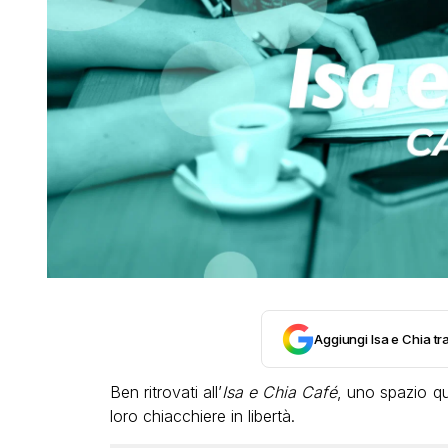
Aggiungi Isa e Chia tra
Ben ritrovati all’
Isa e Chia Café
, uno spazio quo
loro chiacchiere in libertà.