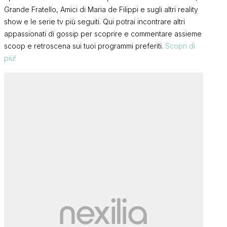
Grande Fratello, Amici di Maria de Filippi e sugli altri reality
show e le serie tv più seguiti. Qui potrai incontrare altri
appassionati di gossip per scoprire e commentare assieme
scoop e retroscena sui tuoi programmi preferiti.
Scopri di
più!
e
Isa e Chia Cafè, l’angolo delle
Isa e Chia Ca
26)
chiacchiere in libertà (6/08/26)
chiacchiere 
ISA
ISA