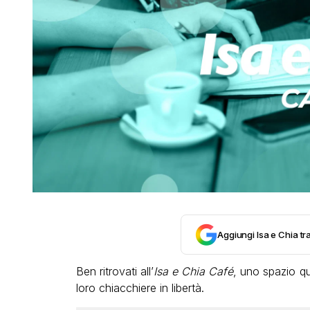
Aggiungi Isa e Chia tra
Ben ritrovati all’
Isa e Chia Café
, uno spazio quo
loro chiacchiere in libertà.