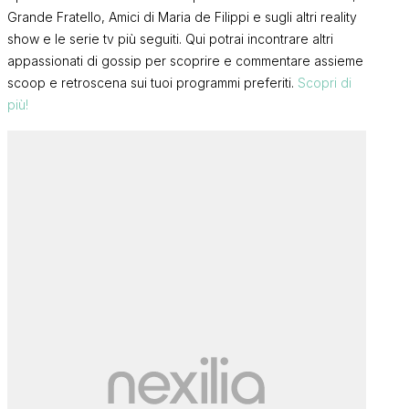
Grande Fratello, Amici di Maria de Filippi e sugli altri reality
show e le serie tv più seguiti. Qui potrai incontrare altri
appassionati di gossip per scoprire e commentare assieme
scoop e retroscena sui tuoi programmi preferiti.
Scopri di
più!
e
Isa e Chia Cafè, l’angolo delle
Isa e Chia Ca
26)
chiacchiere in libertà (3/08/26)
chiacchiere i
ISA
CHIA