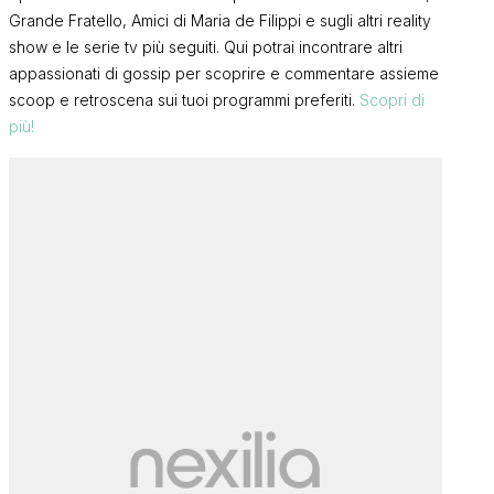
Grande Fratello, Amici di Maria de Filippi e sugli altri reality
show e le serie tv più seguiti. Qui potrai incontrare altri
appassionati di gossip per scoprire e commentare assieme
scoop e retroscena sui tuoi programmi preferiti.
Scopri di
più!
e
Isa e Chia Cafè, l’angolo delle
Isa e Chia Ca
26)
chiacchiere in libertà (3/08/26)
chiacchiere i
ISA
CHIA