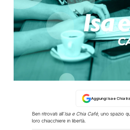
Aggiungi Isa e Chia tra
Ben ritrovati all’
Isa e Chia Café
, uno spazio quo
loro chiacchiere in libertà.