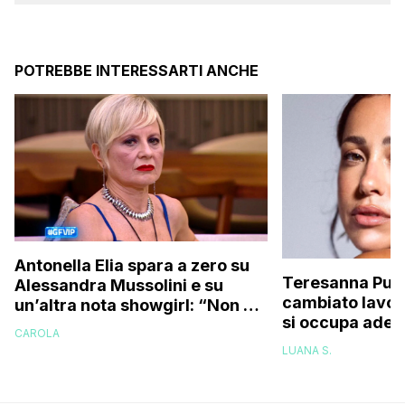
POTREBBE INTERESSARTI ANCHE
Antonella Elia spara a zero su
Teresanna Pugl
Alessandra Mussolini e su
cambiato lavor
un’altra nota showgirl: “Non è
si occupa adess
una bella donna, e nemmeno
CAROLA
l’avevo fatto q
brava!”
LUANA S.
ora ho deciso 