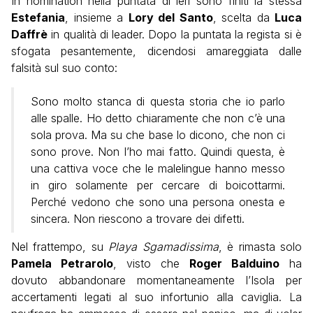
In nomination nella puntata di ieri sono finiti la stessa
Estefania
, insieme a
Lory del Santo
, scelta da
Luca
Daffrè
in qualità di leader. Dopo la puntata la regista si è
sfogata pesantemente, dicendosi amareggiata dalle
falsità sul suo conto:
Sono molto stanca di questa storia che io parlo
alle spalle. Ho detto chiaramente che non c’è una
sola prova. Ma su che base lo dicono, che non ci
sono prove. Non l’ho mai fatto. Quindi questa, è
una cattiva voce che le malelingue hanno messo
in giro solamente per cercare di boicottarmi.
Perché vedono che sono una persona onesta e
sincera. Non riescono a trovare dei difetti.
Nel frattempo, su
Playa Sgamadissima
, è rimasta solo
Pamela Petrarolo
, visto che
Roger Balduino
ha
dovuto abbandonare momentaneamente l’Isola per
accertamenti legati al suo infortunio alla caviglia. La