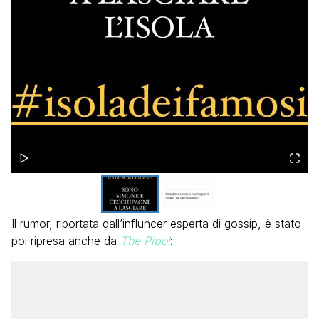
Il rumor, riportata dall’influncer esperta di gossip, è stato
poi ripresa anche da
The Pipol
: