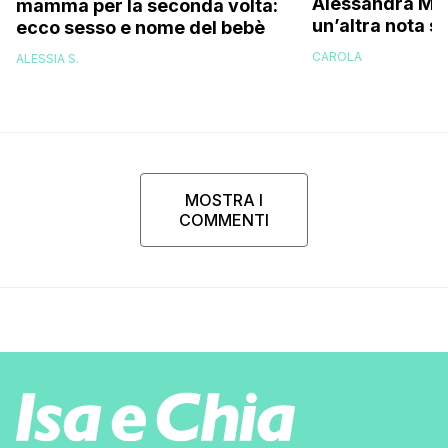
Alessandra Mus
mamma per la seconda volta:
un’altra nota s
ecco sesso e nome del bebè
una bella don
CAROLA
ALESSIA S.
brava!”
MOSTRA I
COMMENTI