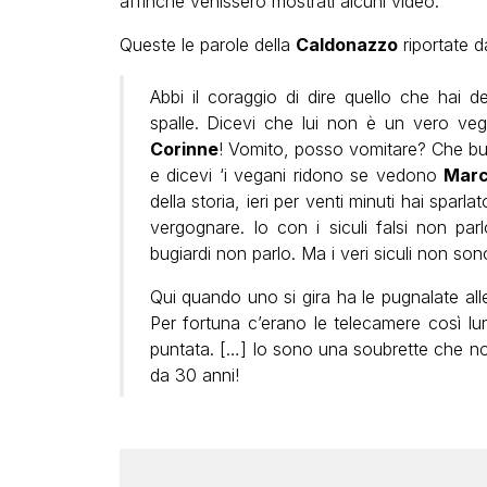
affinché venissero mostrati alcuni video.
Queste le parole della
Caldonazzo
riportate d
Abbi il coraggio di dire quello che hai det
spalle. Dicevi che lui non è un vero veg
Corinne
! Vomito, posso vomitare? Che bug
e dicevi ‘i vegani ridono se vedono
Mar
della storia, ieri per venti minuti hai sparla
vergognare. Io con i siculi falsi non parlo
bugiardi non parlo. Ma i veri siculi non son
Qui quando uno si gira ha le pugnalate alle 
Per fortuna c’erano le telecamere così lun
puntata. […] Io sono una soubrette che no
da 30 anni!