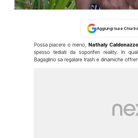
Aggiungi Isa e Chia tra
Possa piacere o meno,
Nathaly Caldonazz
spesso tediati da soporiferi reality. In qu
Bagaglino sa regalare trash e dinamiche offren