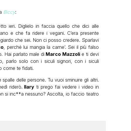
a
Biccy
:
to ieri. Diglielo in faccia quello che dici alle
ano e che fa ridere i vegani. C’era presente
iardo che sei. Non ci posso credere. Sparlavi
co
, perché lui mangia la carne’. Sei il più falso
to. Hai parlato male di
Marco Mazzoli
e ti devi
, parlo solo con i siculi signori, con i siculi
o come te fidati.
spalle delle persone. Tu vuoi sminuire gli altri.
edì riderò.
Ilary
ti prego fai vedere i video in
n si inc**a nessuno? Ascolta, io faccio teatro