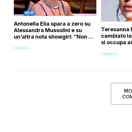
Antonella Elia spara a zero su
Teresanna 
Alessandra Mussolini e su
cambiato la
un’altra nota showgirl: “Non è
si occupa a
una bella donna, e nemmeno
l’avevo fatt
CAROLA
brava!”
LUANA S.
ora ho deci
MO
CO