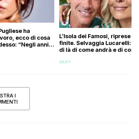
Pugliese ha
L’Isola dei Famosi, riprese
voro, ecco di cosa
finite. Selvaggia Lucarelli: “A
desso: “Negli anni
di là di come andrà e di cosa 
o quasi in segreto,
dirà, ecco cos’ho provato a
so di…”
GIUSY
essere la conduttrice”
STRA I
MMENTI