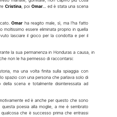
 preso manate, gomitate, non capivo più cosa
are
Cristina
, poi
Omar
… ed è stata una scena
icato.
Omar
ha reagito male, sì, ma l’ha fatto
o moltissimo essere eliminata proprio in quella
uto lasciare il gioco per la condotta e per il
rante la sua permanenza in Honduras a causa, in
che non le ha permesso di raccontarsi:
toria, ma una volta finita sulla spiaggia con
 lo spazio con una persona che parlava solo di
 della scena e totalmente disinteressata ad
 emotivamente ed è anche per questo che sono
a questa poesia alla moglie, a me è sembrato
a qualcosa che è successo prima che entrassi