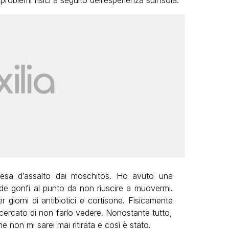
roblemi fisici a seguito dell’esperienza sull’isola:
resa d’assalto dai moschitos. Ho avuto una
ede gonfi al punto da non riuscire a muovermi.
r giorni di antibiotici e cortisone. Fisicamente
 cercato di non farlo vedere. Nonostante tutto,
 non mi sarei mai ritirata e così è stato.