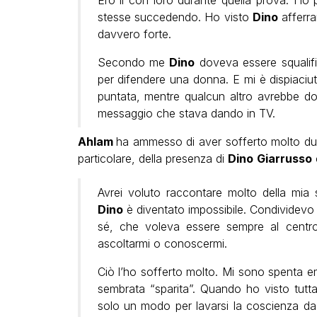
Ero lì con loro durante quella prova. Ho
stesse succedendo. Ho visto
Dino
afferr
davvero forte.
Secondo me
Dino
doveva essere squalif
per difendere una donna. E mi è dispiaciut
puntata, mentre qualcun altro avrebbe dov
messaggio che stava dando in TV.
Ahlam
ha ammesso di aver sofferto molto du
particolare, della presenza di
Dino
Giarrusso
Avrei voluto raccontare molto della mia s
Dino
è diventato impossibile. Condividevo
sé, che voleva essere sempre al centro
ascoltarmi o conoscermi.
Ciò l’ho sofferto molto. Mi sono spenta
sembrata “sparita”. Quando ho visto tutt
solo un modo per lavarsi la coscienza d