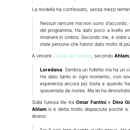
La modella ha confessato, senza mezzi termini,
Nessun rancore ma non sono d’accordo.
del programma. Ha dato poco a livello e
rimanere in ombra. Secondo me, è stata una
state persone che hanno dato molto di più 
A vincere
L’Isola dei Famosi
, secondo
Ahlam
Loredana
. Sembra un folletto ma ha un c
Ha dato tanto in ogni momento, con since
esperienza ancora più tosta e quando ha a
spaventata da morire. Ma lei ha dimostrat
Sulla furiosa lite tra
Omar Fantini
e
Dino G
Ahlam
si è detta molto dispiaciuta poiché s
diversi: