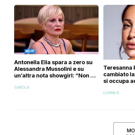
Antonella Elia spara a zero su
Teresanna 
Alessandra Mussolini e su
cambiato la
un’altra nota showgirl: “Non è
si occupa a
una bella donna, e nemmeno
l’avevo fatt
CAROLA
brava!”
LUANA S.
ora ho deci
MO