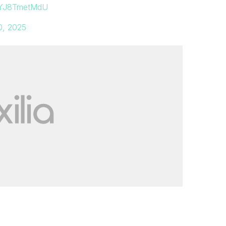
m/YJ8TmetMdU
0, 2025