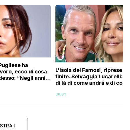
Pugliese ha
L’Isola dei Famosi, riprese
voro, ecco di cosa
finite. Selvaggia Lucarelli: “A
desso: “Negli anni
di là di come andrà e di cosa 
o quasi in segreto,
dirà, ecco cos’ho provato a
so di…”
GIUSY
essere la conduttrice”
STRA I