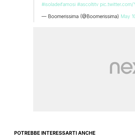
#isoladeifamosi
#ascoltitv
pic.twitter.co
— Boomerissima (@Boomerissima)
May 1
POTREBBE INTERESSARTI ANCHE