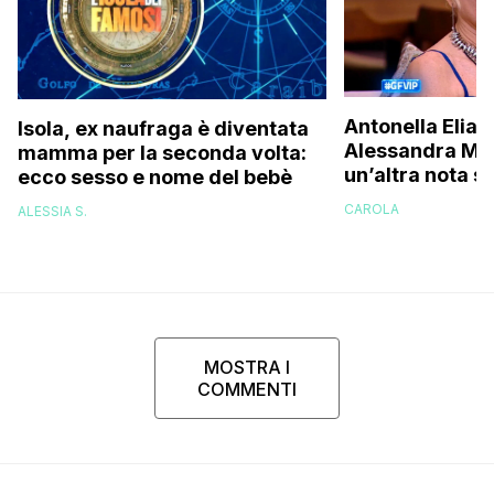
Antonella Elia 
Isola, ex naufraga è diventata
Alessandra Mus
mamma per la seconda volta:
un’altra nota s
ecco sesso e nome del bebè
una bella don
CAROLA
ALESSIA S.
brava!”
MOSTRA I
COMMENTI