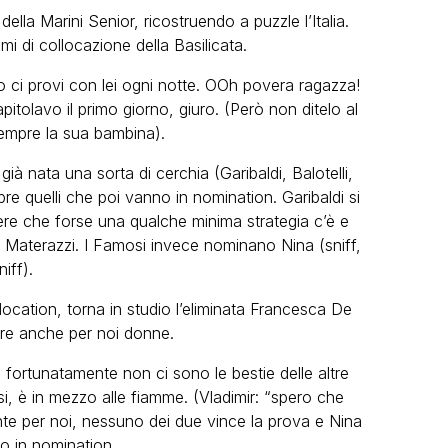
 della Marini Senior, ricostruendo a puzzle l’Italia.
i di collocazione della Basilicata.
o ci provi con lei ogni notte. OOh povera ragazza!
pitolavo il primo giorno, giuro. (Però non ditelo al
mpre la sua bambina).
à nata una sorta di cerchia (Garibaldi, Balotelli,
 quelli che poi vanno in nomination. Garibaldi si
dere che forse una qualche minima strategia c’è e
ile Materazzi. I Famosi invece nominano Nina (sniff,
niff).
location, torna in studio l’eliminata Francesca De
ere anche per noi donne.
e fortunatamente non ci sono le bestie delle altre
si, è in mezzo alle fiamme. (Vladimir: “spero che
nte per noi, nessuno dei due vince la prova e Nina
 in nomination.