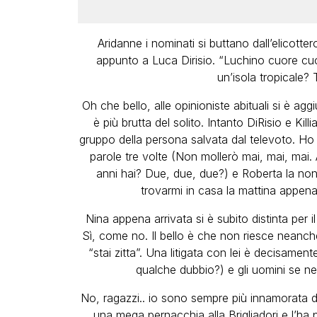
Aridanne i nominati si buttano dall’elicott
appunto a Luca Dirisio. “Luchino cuore cuor
un’isola tropicale? 
Oh che bello, alle opinioniste abituali si è ag
è più brutta del solito. Intanto DiRisio e Ki
gruppo della persona salvata dal televoto. Ho 
parole tre volte (Non mollerò mai, mai, mai.
anni hai? Due, due, due?) e Roberta la no
trovarmi in casa la mattina appena s
Nina appena arrivata si è subito distinta per 
Sì, come no. Il bello è che non riesce neanche
“stai zitta”. Una litigata con lei è decisamen
qualche dubbio?) e gli uomini se n
No, ragazzi.. io sono sempre più innamorata d
una mega pernacchia alla Brigliadori e l’ha