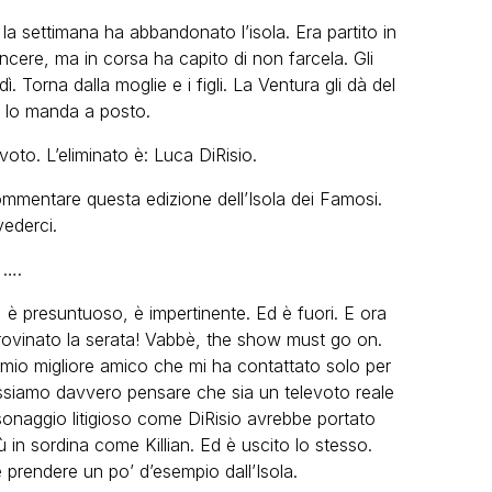
la settimana ha abbandonato l’isola. Era partito in
ncere, ma in corsa ha capito di non farcela. Gli
. Torna dalla moglie e i figli. La Ventura gli dà del
lo manda a posto.
voto. L’eliminato è: Luca DiRisio.
ommentare questa edizione dell’Isola dei Famosi.
vederci.
….
è presuntuoso, è impertinente. Ed è fuori. E ora
 rovinato la serata! Vabbè, the show must go on.
mio migliore amico che mi ha contattato solo per
ossiamo davvero pensare che sia un televoto reale
sonaggio litigioso come DiRisio avrebbe portato
 in sordina come Killian. Ed è uscito lo stesso.
 prendere un po’ d’esempio dall’Isola.