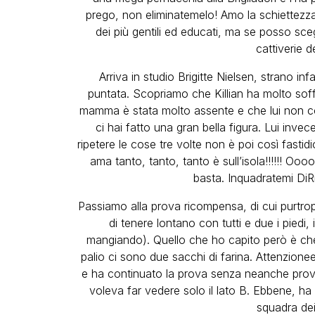
prego, non eliminatemelo! Amo la schiettezza
dei più gentili ed educati, ma se posso sceg
cattiverie 
Arriva in studio Brigitte Nielsen, strano inf
puntata. Scopriamo che Killian ha molto soff
mamma è stata molto assente e che lui non co
ci hai fatto una gran bella figura. Lui inv
ripetere le cose tre volte non è poi così fastid
ama tanto, tanto, tanto è sull’isola!!!!!! O
basta. Inquadratemi DiR
Passiamo alla prova ricompensa, di cui purtr
di tenere lontano con tutti e due i pied
mangiando). Quello che ho capito però è che 
palio ci sono due sacchi di farina. Attenzione
e ha continuato la prova senza neanche provare
voleva far vedere solo il lato B. Ebbene, ha
squadra de