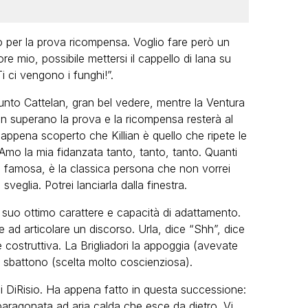
ero per la prova ricompensa. Voglio fare però un
e mio, possibile mettersi il cappello di lana su
Ti ci vengono i funghi!”.
giunto Cattelan, gran bel vedere, mentre la Ventura
llian superano la prova e la ricompensa resterà al
appena scoperto che Killian è quello che ripete le
 Amo la mia fidanzata tanto, tanto, tanto. Quanti
n famosa, è la classica persona che non vorrei
veglia. Potrei lanciarla dalla finestra.
il suo ottimo carattere e capacità di adattamento.
 ad articolare un discorso. Urla, dice “Shh”, dice
te costruttiva. La Brigliadori la appoggia (avevate
e sbattono (scelta molto coscienziosa).
i DiRisio. Ha appena fatto in questa successione:
 paragonata ad aria calda che esce da dietro. Vi