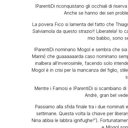
IParentiDi riconquistano gli occhiali di riserva
Anche se hanno dei seri problem
La povera Fico si lamenta del fatto che Thiag
Salviamola da questo strazio!! Liberatela! Io ca
mio babbo, sono se
IParentiDi nominano Mogol e sembra che sia gi
Marini) che guaaaaaarda caso nominano sempre
inalbera all’inverosimile, facendo solo inten
Mogol è in crisi per la mancanza del figlio, st
s
Mentre i Famosi e IParentiDi si scambiano di 
Andrè, gran bel ved
Passiamo alla sfida finale tra i due nominati 
settimane. Questa volta la chiave per liberar
Nina abbia le labbra ignifughe!”). Fortunatame
e Mogol sono