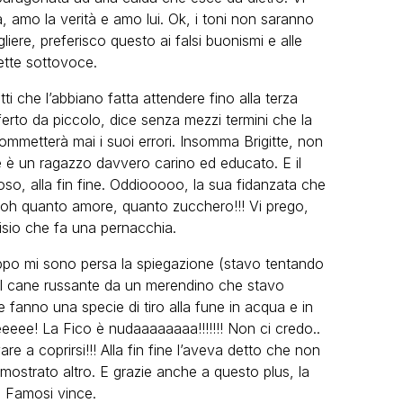
, amo la verità e amo lui. Ok, i toni non saranno
liere, preferisco questo ai falsi buonismi e alle
dette sottovoce.
atti che l’abbiano fatta attendere fino alla terza
erto da piccolo, dice senza mezzi termini che la
mmetterà mai i suoi errori. Insomma Brigitte, non
ece è un ragazzo davvero carino ed educato. E il
ioso, alla fin fine. Oddiooooo, la sua fidanzata che
ooooh quanto amore, quanto zucchero!!! Vi prego,
isio che fa una pernacchia.
oppo mi sono persa la spiegazione (stavo tentando
i, il cane russante da un merendino che stavo
fanno una specie di tiro alla fune in acqua e in
eeeee! La Fico è nudaaaaaaaa!!!!!!! Non ci credo..
 a coprirsi!!! Alla fin fine l’aveva detto che non
 mostrato altro. E grazie anche a questo plus, la
i Famosi vince.