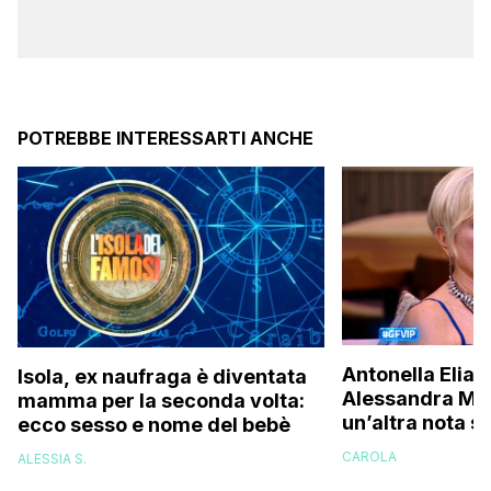
POTREBBE INTERESSARTI ANCHE
Antonella Elia 
Isola, ex naufraga è diventata
Alessandra Mus
mamma per la seconda volta:
un’altra nota s
ecco sesso e nome del bebè
una bella don
CAROLA
ALESSIA S.
brava!”