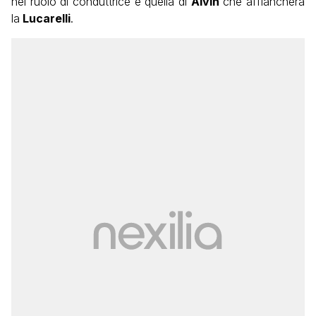
nel ruolo di conduttrice e quella di
Alvin
che affiancherà
la
Lucarelli
.