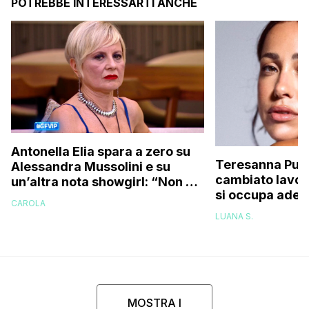
POTREBBE INTERESSARTI ANCHE
Antonella Elia spara a zero su
Teresanna Pugl
Alessandra Mussolini e su
cambiato lavor
un’altra nota showgirl: “Non è
si occupa adess
una bella donna, e nemmeno
CAROLA
l’avevo fatto q
brava!”
LUANA S.
ora ho deciso 
MOSTRA I