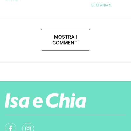
replica dell’ex 
STEFANIA S
MOSTRA I
COMMENTI