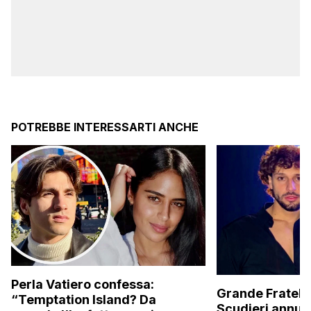
POTREBBE INTERESSARTI ANCHE
Perla Vatiero confessa:
Grande Fratello
“Temptation Island? Da
Scudieri annunc