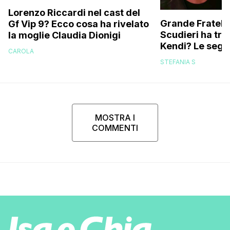
Lorenzo Riccardi nel cast del
Grande Fratello
Gf Vip 9? Ecco cosa ha rivelato
Scudieri ha tra
la moglie Claudia Dionigi
Kendi? Le segna
CAROLA
replica dell’ex 
STEFANIA S
MOSTRA I
COMMENTI