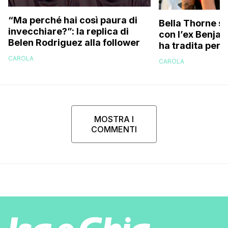
“Ma perché hai così paura di
Bella Thorne su
invecchiare?”: la replica di
con l’ex Benja
Belen Rodriguez alla follower
ha tradita per 
sostenuto che 
CAROLA
CAROLA
perché…”
MOSTRA I
COMMENTI