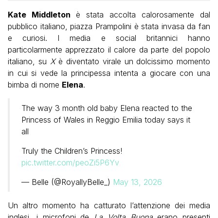
Kate Middleton
è stata accolta calorosamente dal
pubblico italiano, piazza Prampolini è stata invasa da fan
e curiosi. I media e social britannici hanno
particolarmente apprezzato il calore da parte del popolo
italiano, su
X
è diventato virale un dolcissimo momento
in cui si vede la principessa intenta a giocare con una
bimba di nome
Elena
.
The way 3 month old baby Elena reacted to the
Princess of Wales in Reggio Emilia today says it
all
Truly the Children’s Princess!
pic.twitter.com/peoZi5P6Yv
— Belle (@RoyallyBelle_)
May 13, 2026
Un altro momento ha catturato l’attenzione dei media
inglesi, i microfoni de
La Volta Buona
erano presenti