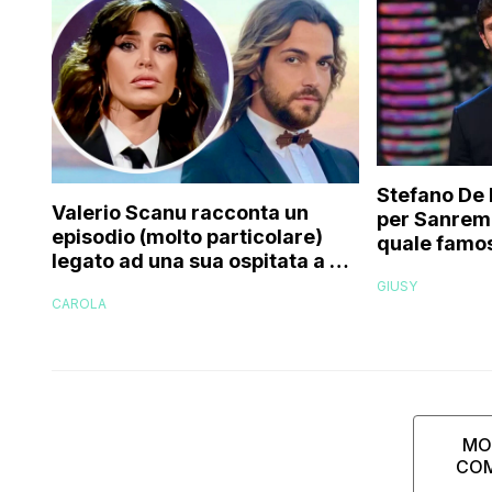
Stefano De 
Valerio Scanu racconta un
per Sanrem
episodio (molto particolare)
quale famos
legato ad una sua ospitata a Le
relativo en
Iene mai andata in onda: “Belen
GIUSY
paparazzat
CAROLA
Rodriguez ha smesso di
rispondermi al telefono”
MO
CO