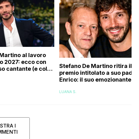
Martino al lavoro
o 2027: ecco con
Stefano De Martino ritira il
o cantante (e col
premio intitolato a suo padre
tourage) è stato
Enrico: il suo emozionante
o
discorso
LUANA S.
STRA I
MMENTI