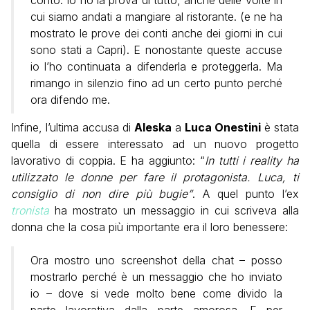
conto. Io ho la prova di tutto, anche delle volte in
cui siamo andati a mangiare al ristorante. (e ne ha
mostrato le prove dei conti anche dei giorni in cui
sono stati a Capri). E nonostante queste accuse
io l’ho continuata a difenderla e proteggerla. Ma
rimango in silenzio fino ad un certo punto perché
ora difendo me.
Infine, l’ultima accusa di
Aleska
a
Luca Onestini
è stata
quella di essere interessato ad un nuovo progetto
lavorativo di coppia. E ha aggiunto: “
In tutti i reality ha
utilizzato le donne per fare il protagonista. Luca, ti
consiglio di non dire più bugie”
. A quel punto l’ex
tronista
ha mostrato un messaggio in cui scriveva alla
donna che la cosa più importante era il loro benessere:
Ora mostro uno screenshot della chat – posso
mostrarlo perché è un messaggio che ho inviato
io – dove si vede molto bene come divido la