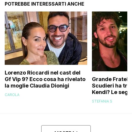
POTREBBE INTERESSARTI ANCHE
Lorenzo Riccardi nel cast del
Grande Fratello
Gf Vip 9? Ecco cosa ha rivelato
Scudieri ha tra
la moglie Claudia Dionigi
Kendi? Le segna
CAROLA
replica dell’ex 
STEFANIA S