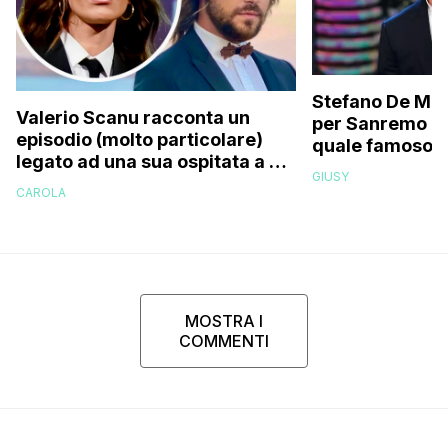
Stefano De Mart
Valerio Scanu racconta un
per Sanremo 2
episodio (molto particolare)
quale famoso c
legato ad una sua ospitata a Le
relativo entour
GIUSY
Iene mai andata in onda: “Belen
paparazzato
CAROLA
Rodriguez ha smesso di
rispondermi al telefono”
MOSTRA I
COMMENTI