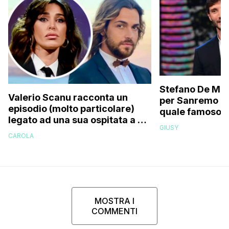
Stefano De Mart
Valerio Scanu racconta un
per Sanremo 2
episodio (molto particolare)
quale famoso c
legato ad una sua ospitata a Le
relativo entour
GIUSY
Iene mai andata in onda: “Belen
paparazzato
CAROLA
Rodriguez ha smesso di
rispondermi al telefono”
MOSTRA I
COMMENTI