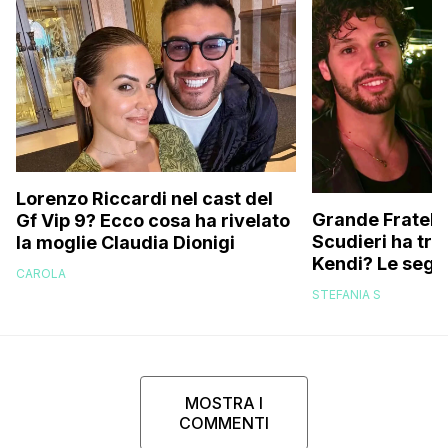
Lorenzo Riccardi nel cast del
Grande Fratello
Gf Vip 9? Ecco cosa ha rivelato
Scudieri ha tra
la moglie Claudia Dionigi
Kendi? Le segna
CAROLA
replica dell’ex 
STEFANIA S
MOSTRA I
COMMENTI