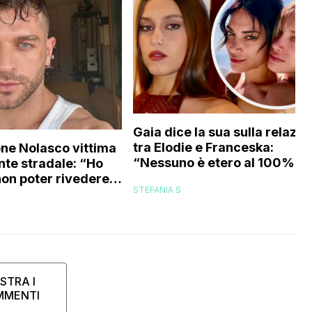
Gaia dice la sua sulla relazio
tra Elodie e Franceska:
ne Nolasco vittima
“Nessuno è etero al 100%,
nte stradale: “Ho
trovo folle che…”
non poter rivedere
STEFANIA S
amiglia”
STRA I
MMENTI