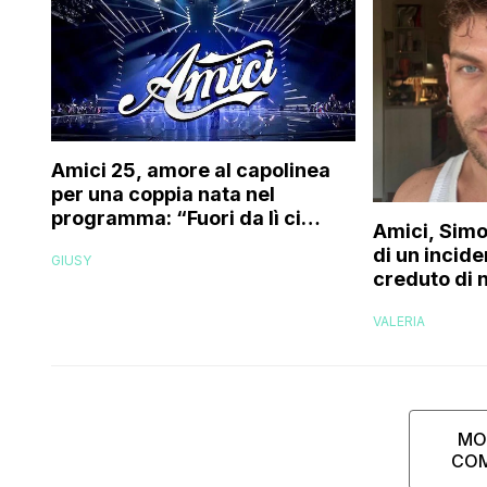
Amici 25, amore al capolinea
per una coppia nata nel
programma: “Fuori da lì ci
Amici, Simo
siamo resi conto che…”
di un incide
GIUSY
creduto di 
più la mia f
VALERIA
MO
CO