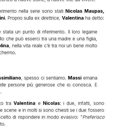
ferimento nella serie sono stati
Nicolas Maupas,
ini
. Proprio sulla ex direttrice,
Valentina
ha detto:
 stata un punto di riferimento. Il loro legame
o che può esserci tra una madre e una figlia,
lina
, nella vita reale c’è tra noi un bene molto
schermo.
similiano
, spesso ci sentiamo.
Massi
emana
delle persone più generose che io conosca. E
.
rto tra
Valentina
e
Nicolas
: i due, infatti, sono
le scene e in molti si sono chiesti se i due fossero
celto di rispondere in modo evasivo: “
Preferisco
to.