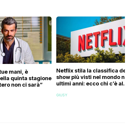
Netflix stila la classifica degl
tue mani, è
show più visti nel mondo negl
Nella quinta stagione
ultimi anni: ecco chi c’è al
ero non ci sarà”
primo posto
GIUSY