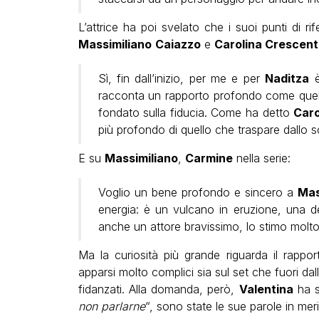
L’attrice ha poi svelato che i suoi punti di ri
Massimiliano
Caiazzo
e
Carolina Crescent
Sì, fin dall’inizio, per me e per
Naditza
è
racconta un rapporto profondo come quell
fondato sulla fiducia. Come ha detto
Caro
più profondo di quello che traspare dallo 
E su
Massimiliano
,
Carmine
nella serie:
Voglio un bene profondo e sincero a
Mas
energia: è un vulcano in eruzione, una 
anche un attore bravissimo, lo stimo molto
Ma la curiosità più grande riguarda il rappo
apparsi molto complici sia sul set che fuori dal
fidanzati. Alla domanda, però,
Valentina
ha s
non parlarne
“, sono state le sue parole in meri