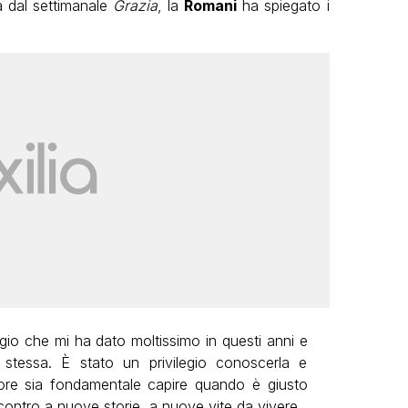
a dal settimanale
Grazia
, la
Romani
ha spiegato i
gio che mi ha dato moltissimo in questi anni e
stessa. È stato un privilegio conoscerla e
tore sia fondamentale capire quando è giusto
ontro a nuove storie, a nuove vite da vivere.