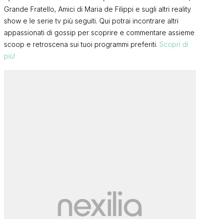
Grande Fratello, Amici di Maria de Filippi e sugli altri reality
show e le serie tv più seguiti. Qui potrai incontrare altri
appassionati di gossip per scoprire e commentare assieme
scoop e retroscena sui tuoi programmi preferiti.
Scopri di
più!
Gf Vip 9, un’
prima concor
Grande Fratello, Mattia
preparando il
Scudieri annuncia: “Io e Grazia
più
l’indiscrezi
non stiamo più insieme, tante
FRANCI
cose non stavano funzionando
FRANCI
e…”