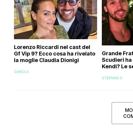
Lorenzo Riccardi nel cast del
Grande Frat
Gf Vip 9? Ecco cosa ha rivelato
Scudieri ha
la moglie Claudia Dionigi
Kendi? Le s
CAROLA
replica dell
STEFANIA S
MO
CO