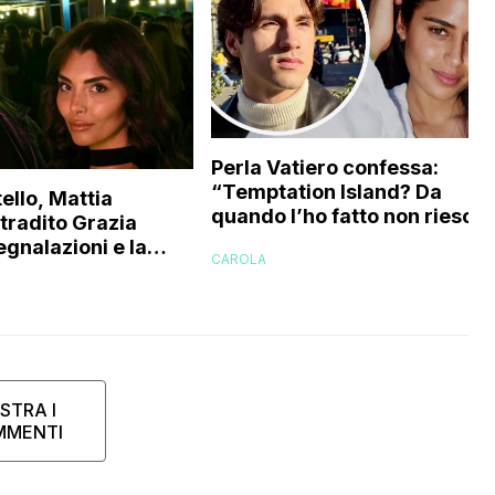
Perla Vatiero confessa:
“Temptation Island? Da
ello, Mattia
quando l’ho fatto non riesco 
 tradito Grazia
a guardarlo perché…”
egnalazioni e la
CAROLA
’ex gieffina
STRA I
MMENTI