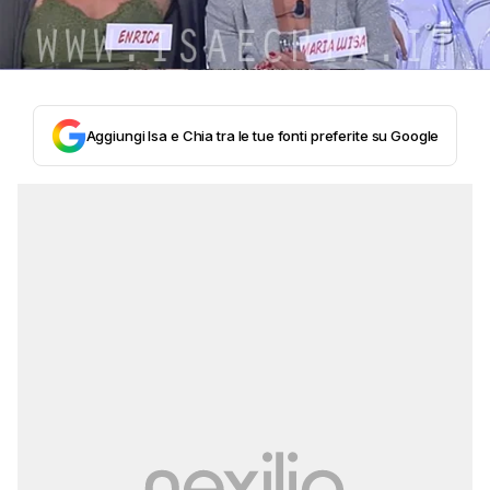
Aggiungi Isa e Chia tra le tue fonti preferite su Google