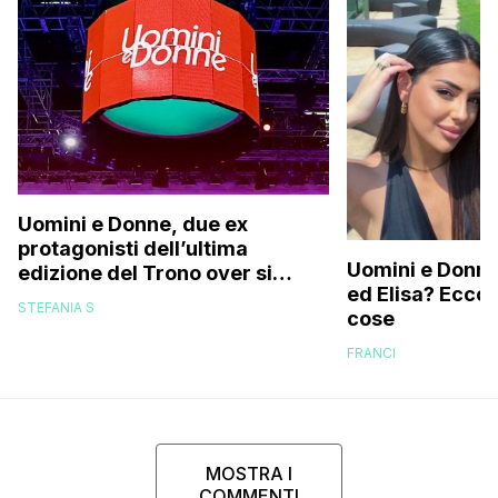
Uomini e Donne, due ex
protagonisti dell’ultima
Uomini e Donne,
edizione del Trono over si
ed Elisa? Ecco
stanno frequentando fuori dal
STEFANIA S
cose
programma: ecco chi sono
FRANCI
MOSTRA I
COMMENTI