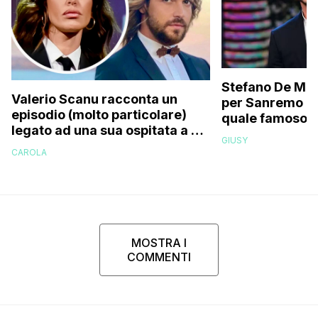
Stefano De Mart
Valerio Scanu racconta un
per Sanremo 2
episodio (molto particolare)
quale famoso c
legato ad una sua ospitata a Le
relativo entour
GIUSY
Iene mai andata in onda: “Belen
paparazzato
CAROLA
Rodriguez ha smesso di
rispondermi al telefono”
MOSTRA I
COMMENTI