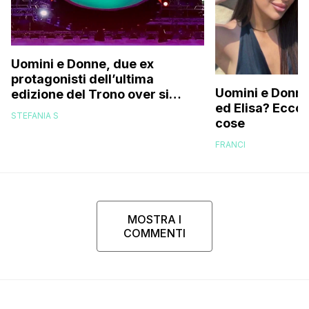
Uomini e Donne, due ex
protagonisti dell’ultima
Uomini e Donne,
edizione del Trono over si
ed Elisa? Ecco
stanno frequentando fuori dal
STEFANIA S
cose
programma: ecco chi sono
FRANCI
MOSTRA I
COMMENTI