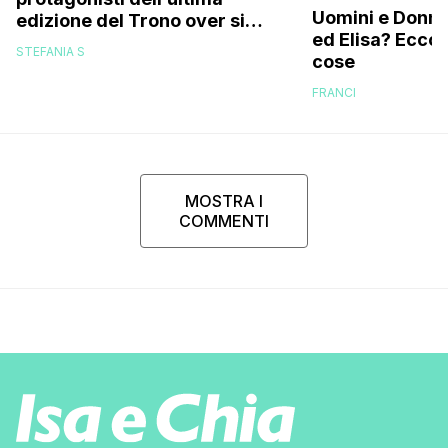
Uomini e Donne,
edizione del Trono over si
ed Elisa? Ecco
stanno frequentando fuori dal
STEFANIA S
cose
programma: ecco chi sono
FRANCI
MOSTRA I
COMMENTI