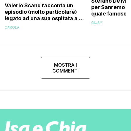
Stefano De Mart
Valerio Scanu racconta un
per Sanremo 2
episodio (molto particolare)
quale famoso c
legato ad una sua ospitata a Le
relativo entour
GIUSY
Iene mai andata in onda: “Belen
paparazzato
CAROLA
Rodriguez ha smesso di
rispondermi al telefono”
MOSTRA I
COMMENTI