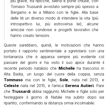
più grave, tra ripicche, silenzi e porte chiuse, con
Tomaso Trussardi avvistato sempre più spesso a
Bergamo e lei a Milano con le figlie. Alla base
delle liti un diverso modo di intendere la vita (più
introspettivo lui, più estroversa lei), alcune
amicizie non condivise e progetti lavorativi che
hanno creato tensioni.
Queste sarebbero, quindi, le motivazioni che hanno
portato il rapporto sentimentale a sgretolarsi con una
lontananza che è apparsa sempre più evidente col
passare del giorni e ha visto il suo apice durante il
recente periodo natalizio che
Michelle
ha trascorso in
Alta Badia, un luogo del cuore della coppia, senza
Tommaso
ma con le figlie,
Sole
, nata nel 2013, e
Celeste
nata nel 2015, e l’amica
Serena Autieri
. Pare
che
Trussardi
abbia raggiunto Michelle e figlie solo per
festeggiare il giorno di Natale ma subito dopo sia
ripartito, confermando la distanza ormai incolmabile.