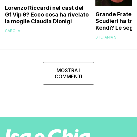
Lorenzo Riccardi nel cast del
Grande Fratello
Gf Vip 9? Ecco cosa ha rivelato
Scudieri ha tra
la moglie Claudia Dionigi
Kendi? Le segna
CAROLA
replica dell’ex 
STEFANIA S
MOSTRA I
COMMENTI