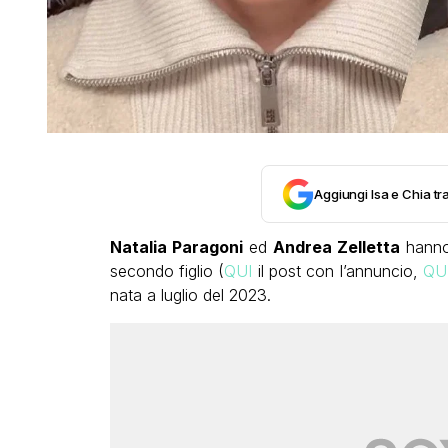
Aggiungi Isa e Chia tra
Natalia Paragoni
ed
Andrea Zelletta
hanno 
secondo figlio (
QUI
il post con l’annuncio,
QU
nata a luglio del 2023.