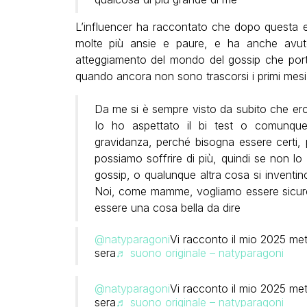
L’influencer ha raccontato che dopo questa e
molte più ansie e paure, e ha anche avuto 
atteggiamento del mondo del gossip che porta
quando ancora non sono trascorsi i primi mesi ed
Da me si è sempre visto da subito che ero 
Io ho aspettato il bi test o comunque
gravidanza, perché bisogna essere certi, 
possiamo soffrire di più, quindi se non lo
gossip, o qualunque altra cosa si inventin
Noi, come mamme, vogliamo essere sicure
essere una cosa bella da dire
@natyparagoni
Vi racconto il mio 2025 met
sera
♬ suono originale – natyparagoni
@natyparagoni
Vi racconto il mio 2025 met
sera
♬ suono originale – natyparagoni