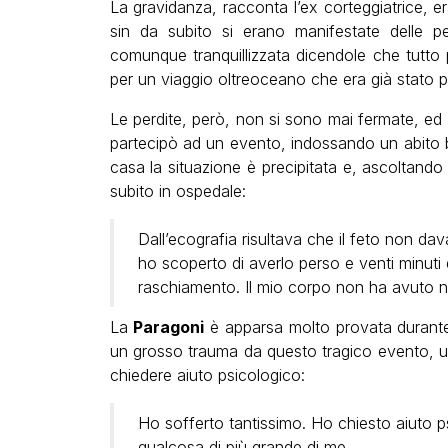
La gravidanza, racconta l’ex corteggiatrice, e
sin da subito si erano manifestate delle p
comunque tranquillizzata dicendole che tutt
per un viaggio oltreoceano che era già stato pi
Le perdite, però, non si sono mai fermate, ed 
partecipò ad un evento, indossando un abito 
casa la situazione è precipitata e, ascoltando 
subito in ospedale:
Dall’ecografia risultava che il feto non dava
ho scoperto di averlo perso e venti minuti d
raschiamento. Il mio corpo non ha avuto n
La
Paragoni
è apparsa molto provata durante 
un grosso trauma da questo tragico evento, un
chiedere aiuto psicologico:
Ho sofferto tantissimo. Ho chiesto aiuto 
qualcosa di più grande di me