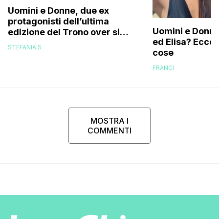
Uomini e Donne, due ex
protagonisti dell’ultima
Uomini e Donne,
edizione del Trono over si
ed Elisa? Ecco
stanno frequentando fuori dal
STEFANIA S
cose
programma: ecco chi sono
FRANCI
MOSTRA I
COMMENTI