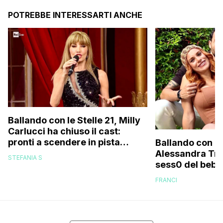
POTREBBE INTERESSARTI ANCHE
Ballando con le Stelle 21, Milly
Carlucci ha chiuso il cast:
pronti a scendere in pista
Ballando con le
anche un personaggio molto
Alessandra Tripo
STEFANIA S
discusso e un ex del Gf Vip
sess0 del bebè 
FRANCI