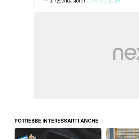
— a. (@andaslore)
June 20, 2026
POTREBBE INTERESSARTI ANCHE