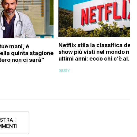
Netflix stila la classifica degl
tue mani, è
show più visti nel mondo negl
Nella quinta stagione
ultimi anni: ecco chi c’è al
ero non ci sarà”
primo posto
GIUSY
STRA I
MMENTI