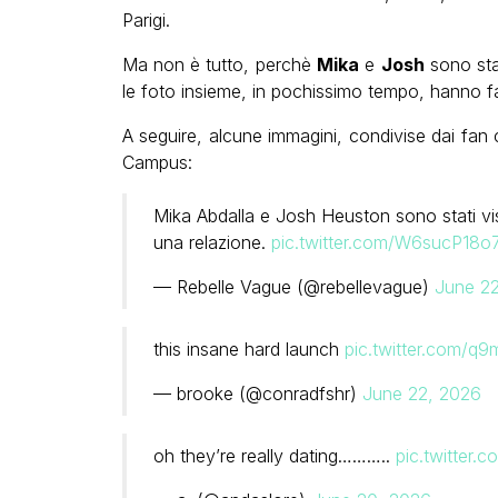
Parigi.
Ma non è tutto, perchè
Mika
e
Josh
sono stat
le foto insieme, in pochissimo tempo, hanno fa
A seguire, alcune immagini, condivise dai fan 
Campus:
Mika Abdalla e Josh Heuston sono stati vis
una relazione.
pic.twitter.com/W6sucP18o
— Rebelle Vague (@rebellevague)
June 2
this insane hard launch
pic.twitter.com/q
— brooke (@conradfshr)
June 22, 2026
oh they’re really dating………..
pic.twitter