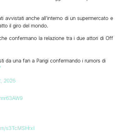
i avvistati anche all’interno di un supermercato e
tto il giro del mondo.
che confermano la relazione tra i due attori di Off
ti da una fan a Parigi confermando i rumors di
7
2, 2026
9mnr63AW9
.com/s3TcMSHrxI