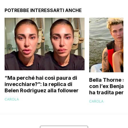
POTREBBE INTERESSARTI ANCHE
“Ma perché hai così paura di
Bella Thorne su
invecchiare?”: la replica di
con l’ex Benja
Belen Rodriguez alla follower
ha tradita per 
sostenuto che 
CAROLA
CAROLA
perché…”