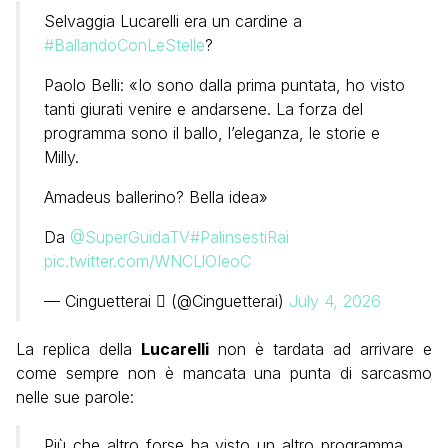
Selvaggia Lucarelli era un cardine a
#BallandoConLeStelle
?
Paolo Belli: «Io sono dalla prima puntata, ho visto
tanti giurati venire e andarsene. La forza del
programma sono il ballo, l’eleganza, le storie e
Milly.
Amadeus ballerino? Bella idea»
Da
@SuperGuidaTV
#PalinsestiRai
pic.twitter.com/WNCLlOIeoC
— Cinguetterai  (@Cinguetterai)
July 4, 2026
La replica della
Lucarelli
non è tardata ad arrivare e
come sempre non è mancata una punta di sarcasmo
nelle sue parole:
Più che altro forse ha visto un altro programma,