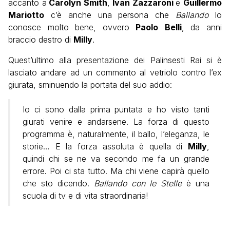
accanto a
Carolyn Smith
,
Ivan Zazzaroni
e
Guillermo
Mariotto
c’è anche una persona che
Ballando
lo
conosce molto bene, ovvero
Paolo
Belli
, da anni
braccio destro di
Milly
.
Quest’ultimo alla presentazione dei Palinsesti Rai si è
lasciato andare ad un commento al vetriolo contro l’ex
giurata, sminuendo la portata del suo addio:
Io ci sono dalla prima puntata e ho visto tanti
giurati venire e andarsene. La forza di questo
programma è, naturalmente, il ballo, l’eleganza, le
storie… E la forza assoluta è quella di
Milly
,
quindi chi se ne va secondo me fa un grande
errore. Poi ci sta tutto. Ma chi viene capirà quello
che sto dicendo.
Ballando con le Stelle
è una
scuola di tv e di vita straordinaria!