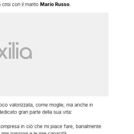
 crisi con il marito
Mario Russo
.
 poco valorizzata, come moglie, ma anche in
dedicato gran parte della sua vita:
compresa in ciò che mi piace fare, banalmente
e mie passioni e le mie capacità.