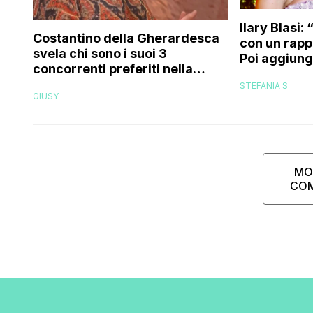
Ilary Blasi:
Costantino della Gherardesca
con un rappe
svela chi sono i suoi 3
Poi aggiung
concorrenti preferiti nella
Express mi 
storia di Pechino Express
STEFANIA S
quando…”
GIUSY
MO
CO