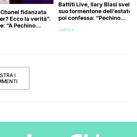
Battiti Live, Ilary Blasi svela i
suo tormentone dell’estate e
 “Chanel fidanzata
poi confessa: “Pechino
r? Ecco la verità”.
Express? Non parteciperei m
e: “A Pechino
CAROLA
dopo che Chanel mi ha
ha fatta emozionare
raccontato che…”
STRA I
MMENTI