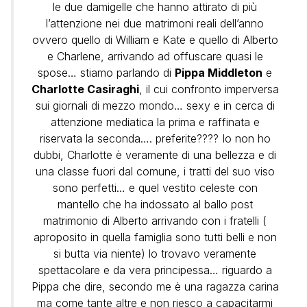
le due damigelle che hanno attirato di più
l’attenzione nei due matrimoni reali dell’anno
ovvero quello di William e Kate e quello di Alberto
e Charlene, arrivando ad offuscare quasi le
spose… stiamo parlando di
Pippa Middleton
e
Charlotte Casiraghi
, il cui confronto imperversa
sui giornali di mezzo mondo… sexy e in cerca di
attenzione mediatica la prima e raffinata e
riservata la seconda…. preferite???? Io non ho
dubbi, Charlotte è veramente di una bellezza e di
una classe fuori dal comune, i tratti del suo viso
sono perfetti… e quel vestito celeste con
mantello che ha indossato al ballo post
matrimonio di Alberto arrivando con i fratelli (
aproposito in quella famiglia sono tutti belli e non
si butta via niente) lo trovavo veramente
spettacolare e da vera principessa… riguardo a
Pippa che dire, secondo me è una ragazza carina
ma come tante altre e non riesco a capacitarmi