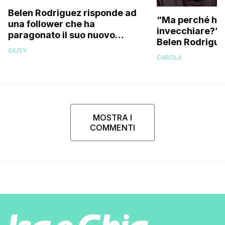
Belen Rodriguez risponde ad
“Ma perché hai
una follower che ha
invecchiare?”: l
paragonato il suo nuovo
Belen Rodriguez
compagno all’ex marito
GIUSY
Stefano De Martino
CAROLA
MOSTRA I
COMMENTI