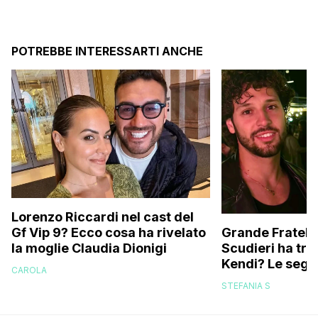
POTREBBE INTERESSARTI ANCHE
Lorenzo Riccardi nel cast del
Grande Fratello
Gf Vip 9? Ecco cosa ha rivelato
Scudieri ha tra
la moglie Claudia Dionigi
Kendi? Le segna
CAROLA
replica dell’ex 
STEFANIA S