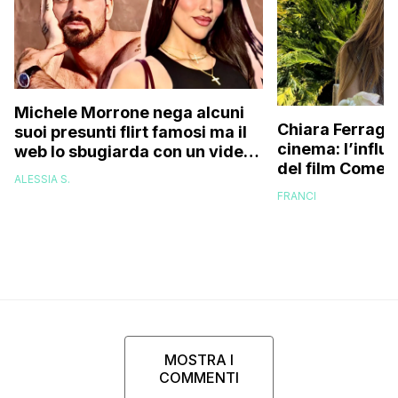
Michele Morrone nega alcuni
Chiara Ferragni
suoi presunti flirt famosi ma il
cinema: l’influ
web lo sbugiarda con un video
del film Come d
in particolare (c’entra Giulia
ALESSIA S.
Salemi!)
FRANCI
MOSTRA I
COMMENTI