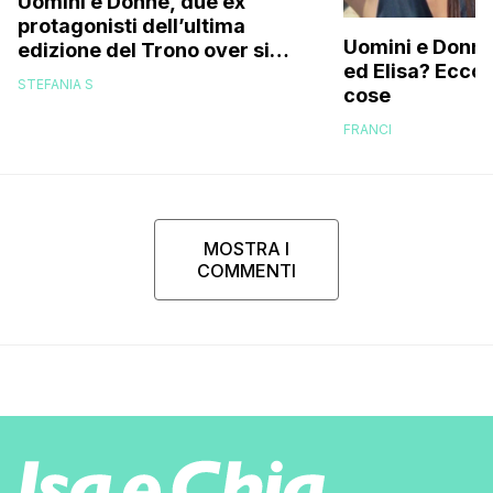
Uomini e Donne, due ex
protagonisti dell’ultima
Uomini e Donne,
edizione del Trono over si
ed Elisa? Ecco
stanno frequentando fuori dal
STEFANIA S
cose
programma: ecco chi sono
FRANCI
MOSTRA I
COMMENTI