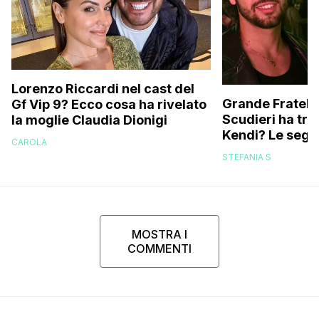
Lorenzo Riccardi nel cast del
Grande Fratello
Gf Vip 9? Ecco cosa ha rivelato
Scudieri ha tra
la moglie Claudia Dionigi
Kendi? Le segna
CAROLA
replica dell’ex 
STEFANIA S
MOSTRA I
COMMENTI