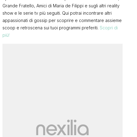
Grande Fratello, Amici di Maria de Filippi e sugli altri reality
show e le serie tv più seguiti. Qui potrai incontrare altri
appassionati di gossip per scoprire e commentare assieme
scoop e retroscena sui tuoi programmi preferiti.
Scopri di
più!
Andrea Dal 
Uomini e Donne, Salvatore Di
andato l’inte
Carlo replica alle critiche: “Ho
grave incide
scelto di proteggere la madre