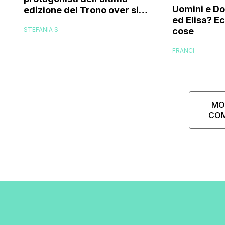
Uomini e Don
edizione del Trono over si
ed Elisa? E
stanno frequentando fuori dal
cose
STEFANIA S
programma: ecco chi sono
FRANCI
MO
CO