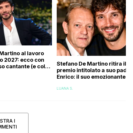
Martino al lavoro
o 2027: ecco con
Stefano De Martino ritira il
o cantante (e col
premio intitolato a suo padre
tourage) è stato
Enrico: il suo emozionante
o
discorso
LUANA S.
STRA I
MMENTI