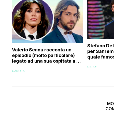
Stefano De 
Valerio Scanu racconta un
per Sanrem
episodio (molto particolare)
quale famos
legato ad una sua ospitata a Le
relativo en
Iene mai andata in onda: “Belen
GIUSY
paparazzat
CAROLA
Rodriguez ha smesso di
rispondermi al telefono”
MO
CO