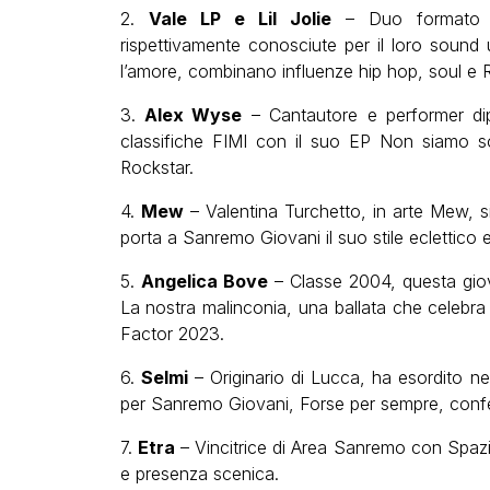
2.
Vale LP e Lil Jolie
– Duo formato da
rispettivamente conosciute per il loro sound
l’amore, combinano influenze hip hop, soul e 
3.
Alex Wyse
– Cantautore e performer dip
classifiche FIMI con il suo EP Non siamo so
Rockstar.
4.
Mew
– Valentina Turchetto, in arte Mew, 
porta a Sanremo Giovani il suo stile eclettico 
5.
Angelica Bove
– Classe 2004, questa giov
La nostra malinconia, una ballata che celebra
Factor 2023.
6.
Selmi
– Originario di Lucca, ha esordito ne
per Sanremo Giovani, Forse per sempre, confe
7.
Etra
– Vincitrice di Area Sanremo con Spazio 
e presenza scenica.