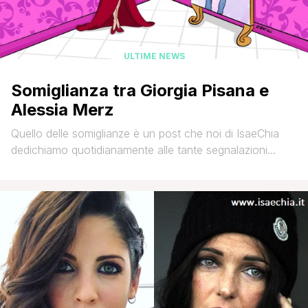
ULTIME NEWS
Somiglianza tra Giorgia Pisana e
Alessia Merz
Quello delle somiglianze è un post che noi di IsaeChia
dedichiamo quotidianamente alle tante segnalazioni
inviateci dai lettori del nostro sito (via mail a
isa.e.chia@gmail.com o via social network, tramite le
nostre pagine Facebook, Twitter o Instagram) che
propongono una similitudine fisica che loro riscontrano,
nei tratti o nei colori, tra due personaggi della televisione,
della [']