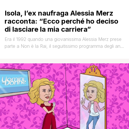
Isola, l’ex naufraga Alessia Merz
racconta: “Ecco perché ho deciso
di lasciare la mia carriera”
Era il 1992 quando una giovanissima Alessia Merz prese
parte a Non è la Rai, il seguitissimo programma degli anni
90 che andò in onda dapprima su Canale 5 e poi su Italia
Uno. Da allora Alessia ha partecipato a molti programmi
televisivi, tra cui all'Isola dei Famosi nel 2004. ' Oggi,
Alessia conduce una [']