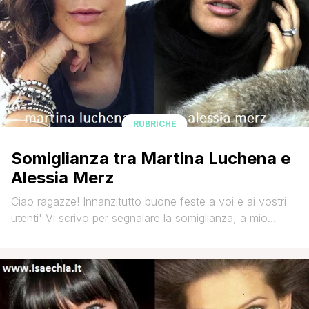
RUBRICHE
Somiglianza tra Martina Luchena e
Alessia Merz
Ciao ragazze! Innanzitutto buone feste a voi e ai vostri
utenti' Vi scrivo per segnalare la somiglianza, a mio
avviso evidente, tra l'ormai ex corteggiatrice Martina
Luchena e la showgirl Alessia Merz' Un abbraccio, Simo
Che ne pensate?