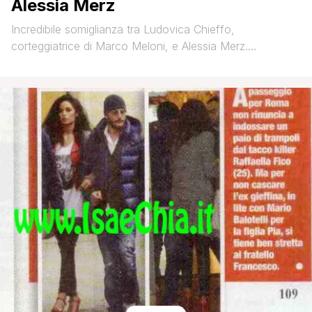
Alessia Merz
Incredibile somiglianza tra Ludovica Chieffo,
corteggiatrice di Marco Meloni, e Alessia Merz.
TROPICALROSS Che ne pensate? :roll