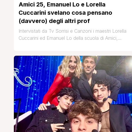
Amici 25, Emanuel Lo e Lorella
Cuccarini svelano cosa pensano
(davvero) degli altri prof
Intervistati da Tv Sorrisi e Canzoni i maestri Lorella
Cuccarini ed Emanuel Lo della scuola di Amici,
hanno fatto un bilancio del loro lavoro con i
ragazzi di quest'anno. Domenica 17 su Canale 5 ci
sarà la finale e i due insegnanti hanno detto la loro
riguardo al loro percorso, agli altri insegnanti e chi
preferiscono [']