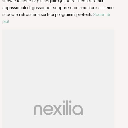
show e le serie tv più seguiti. Qui potrai incontrare altri
appassionati di gossip per scoprire e commentare assieme
scoop e retroscena sui tuoi programmi preferiti.
Scopri di
più!