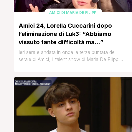
AMICI DI MARIA DE FILIPPI
Amici 24, Lorella Cuccarini dopo
l’eliminazione di Luk3: “Abbiamo
vissuto tante difficoltà ma…”
Ieri sera è andata in onda la terza puntata del
serale di Amici, il talent show di Maria De Filippi
giunto alla ventiquattresima edizione. La
trasmissione di Canale 5 ha visto l’eliminazione di
Luk3 (Luca Pasquariello), cantante della squadra
di Lorella Cuccarini ed Emanuel Lo. Il giovanissimo
cantante ha perso al ballottaggio finale contro
TrigNo, allievo di Anna Pettinelli e Deborah Lettieri.
'Da domani starò in studio [']