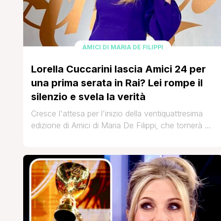
AMICI DI MARIA DE FILIPPI
Lorella Cuccarini lascia Amici 24 per
una prima serata in Rai? Lei rompe il
silenzio e svela la verità
Cresce l'attesa per l'inizio della ventiquattresima
edizione di Amici di Maria De Filippi, che tornerà su
Canale 5 il prossimo 15 settembre. In attesa del
debutto di Amici 24, sui social si sono diffuse le
prime indiscrezioni sui nomi di cantanti e ballerini
che potrebbero prendervi parte. Secondo quanto
riportato da MondoTV24, Samuele Riefoli (in [']