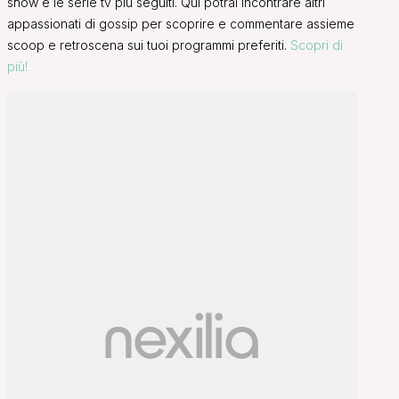
show e le serie tv più seguiti. Qui potrai incontrare altri
appassionati di gossip per scoprire e commentare assieme
scoop e retroscena sui tuoi programmi preferiti.
Scopri di
più!