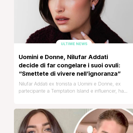
ULTIME NEWS
Uomini e Donne, Nilufar Addati
decide di far congelare i suoi ovuli:
“Smettete di vivere nell’ignoranza”
Nilufar Addati ex tronista a Uomini e Donne, ex
partecipante a Temptation Island e influencer, ha
deciso di congelare gli ovuli per poter un giorno
avere una gravidanza. Questo processo, noto
anche come crioconservazione degli ovociti, è
una procedura medica che consente alle donne di
preservare la propria fertilità, coinvolgendo la