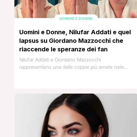
UOMINI E DONNE
Uomini e Donne, Nilufar Addati e quel
lapsus su Giordano Mazzocchi che
riaccende le speranze dei fan
Nilufar Addati e Giordano Mazzocchi
rappresentano una delle coppie più amate nate
nello studio di Uomini e Donne, nonostante la loro
storia sia finita nel 2019 ciclicamente i loro
affezionati fan sono sempre in allerta su un loro
possibile ritorno di fiamma. Molto spesso il loro
fandom Gilufar torna in tendenza sui social e in
molti continuano a [']