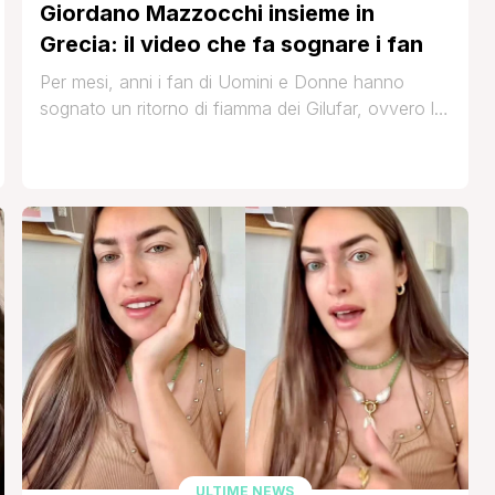
Giordano Mazzocchi insieme in
Grecia: il video che fa sognare i fan
Per mesi, anni i fan di Uomini e Donne hanno
sognato un ritorno di fiamma dei Gilufar, ovvero la
coppia formata da Nilufar Addati e Giordano
Mazzocchi, che pur essendo stati insieme solo
alcuni mesi, sono rimasti nel cuore dei fan del
programma che non hanno mai smesso di credere
in una loro possibile riconciliazione. [']
ULTIME NEWS