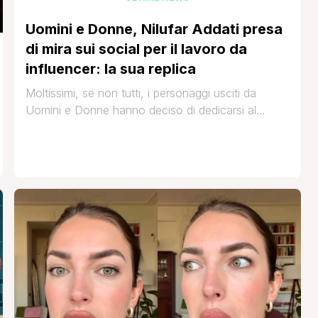
Uomini e Donne, Nilufar Addati presa
di mira sui social per il lavoro da
influencer: la sua replica
Moltissimi, se non tutti, i personaggi usciti da
Uomini e Donne hanno deciso di dedicarsi al
lavoro di influencer. Nonostante si sia ormai
abbastanza sdognanato questi personaggi
vengono spesso criticati. Ne sa qualcosa l'ex
tronista Nilufar Addati che nelle ultime ore ha
condiviso diversi sfogi sul suo profilo Tik Tok nei
quali ha parlato del [']